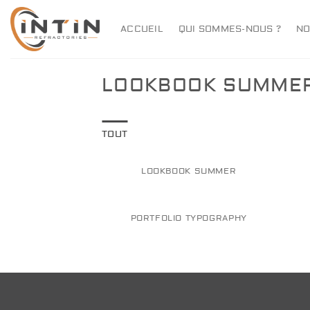
Passer
au
ACCUEIL
QUI SOMMES-NOUS ?
NO
contenu
LOOKBOOK SUMME
TOUT
LOOKBOOK SUMMER
PORTFOLIO TYPOGRAPHY