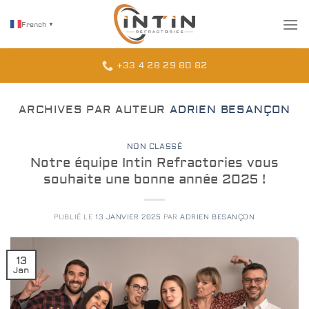
Passer
au
French
▼
contenu
+33 4 28 29 80 82
ARCHIVES PAR AUTEUR
ADRIEN BESANÇON
NON CLASSÉ
Notre équipe Intin Refractories vous
souhaite une bonne année 2025 !
PUBLIÉ LE
13 JANVIER 2025
PAR
ADRIEN BESANÇON
13
Jan