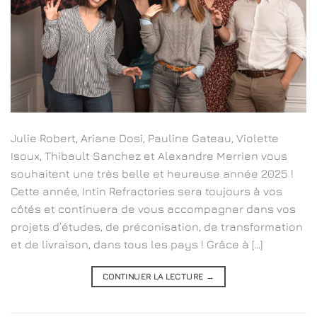
Julie Robert, Ariane Dosi, Pauline Gateau, Violette
Isoux, Thibault Sanchez et Alexandre Merrien vous
souhaitent une très belle et heureuse année 2025 !
Cette année, Intin Refractories sera toujours à vos
côtés et continuera de vous accompagner dans vos
projets d’études, de préconisation, de transformation
et de livraison, dans tous les pays ! Grâce à […]
CONTINUER LA LECTURE
→