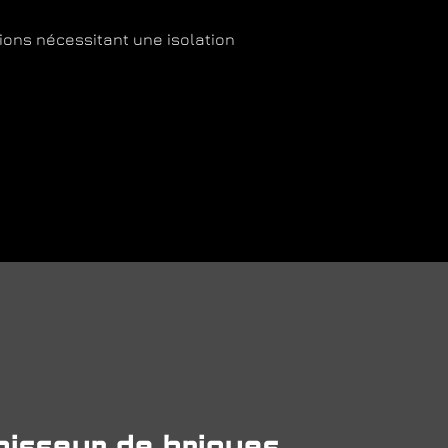
ions nécessitant une isolation
nisseur de briques