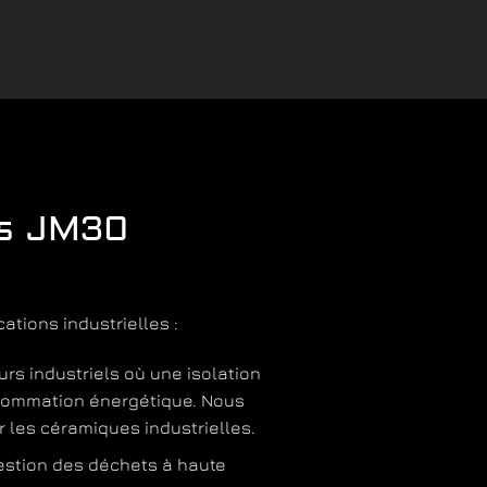
es JM30
ations industrielles :
urs industriels où une isolation
nsommation énergétique. Nous
r les céramiques industrielles.
estion des déchets à haute