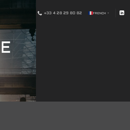
+33 4 28 29 80 82
FRENCH
▼
DE