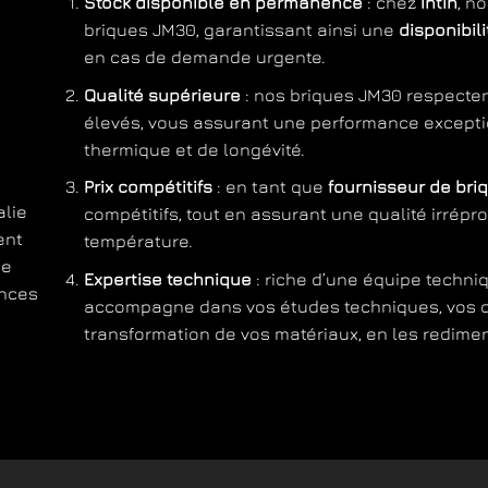
Stock disponible en permanence
: chez
Intin
, n
briques JM30, garantissant ainsi une
disponibil
en cas de demande urgente.
Qualité supérieure
: nos briques JM30 respecten
élevés, vous assurant une performance exceptio
thermique et de longévité.
Prix compétitifs
: en tant que
fournisseur de bri
alie
compétitifs, tout en assurant une qualité irrépr
ent
température.
ge
Expertise technique
: riche d’une équipe techni
ances
accompagne dans vos études techniques, vos dé
transformation de vos matériaux, en les redime