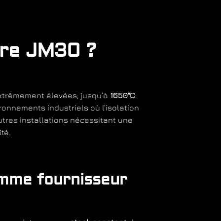
ire JM30 ?
extrêmement élevées, jusqu’à
1650°C
.
ronnements industriels où l’isolation
utres installations nécessitant une
té.
omme fournisseur