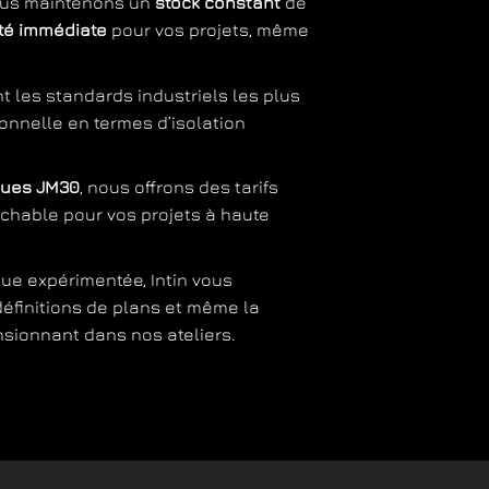
ous maintenons un
stock constant
de
ité immédiate
pour vos projets, même
t les standards industriels les plus
nnelle en termes d’isolation
ques JM30
, nous offrons des tarifs
ochable pour vos projets à haute
que expérimentée, Intin vous
finitions de plans et même la
nsionnant dans nos ateliers.