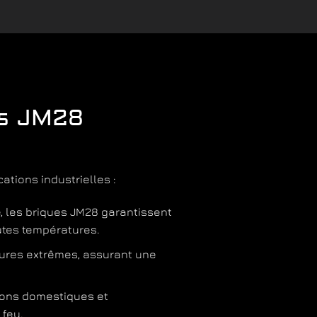
es JM28
ations industrielles :
e, les briques JM28 garantissent
utes températures.
tures extrêmes, assurant une
tions domestiques et
 feu.