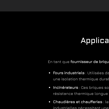
Applic
En tant que
fournisseur de briq
Fours industriels
: Utilisées d
une isolation thermique durab
Incinérateurs
: Ces briques s
résistance thermique longue 
Chaudières et chaufferies
: l
industrielles nécessitant une