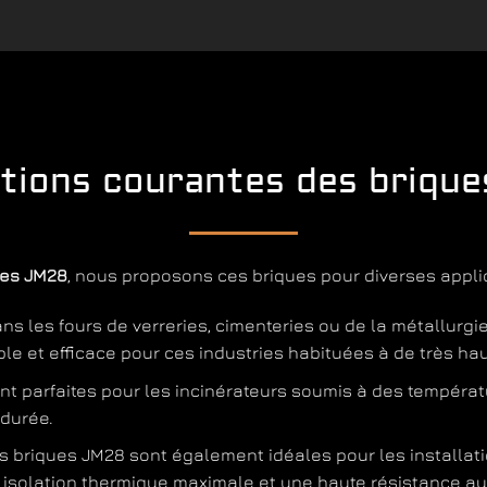
ations courantes des briqu
ues JM28
, nous proposons ces briques pour diverses applic
ans les fours de verreries, cimenteries ou de la métallurgi
le et efficace pour ces industries habituées à de très ha
ont parfaites pour les incinérateurs soumis à des tempéra
durée.
es briques JM28 sont également idéales pour les installa
 isolation thermique maximale et une haute résistance au