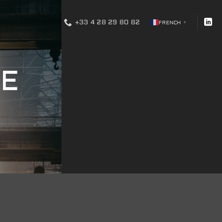
+33 4 28 29 80 82
FRENCH
▼
DE