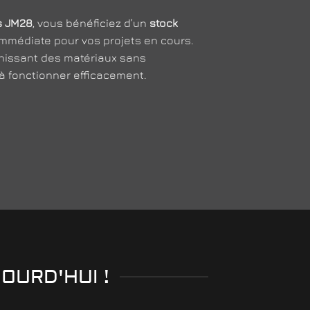
s JM28
, vous bénéficiez d’un
stock
 immédiate pour vos projets en cours.
rnissant des matériaux sans
 à fonctionner efficacement.
OURD'HUI !